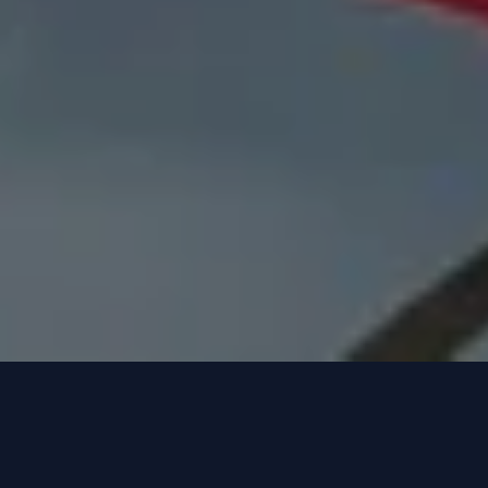
Een inclusieve clubcultuur waarin iedereen zich
welkom voelt – dát is het doel van Play Unified op de