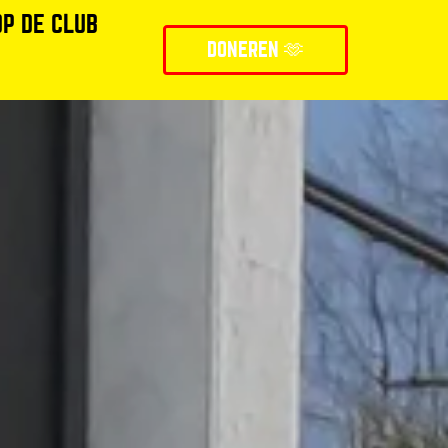
OP DE CLUB
DONEREN 🫶