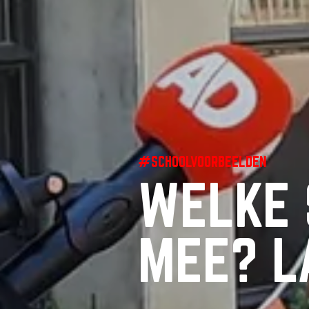
#SCHOOLVOORBEELDEN
WELKE 
MEE? L