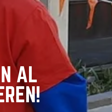
N AL
EREN!